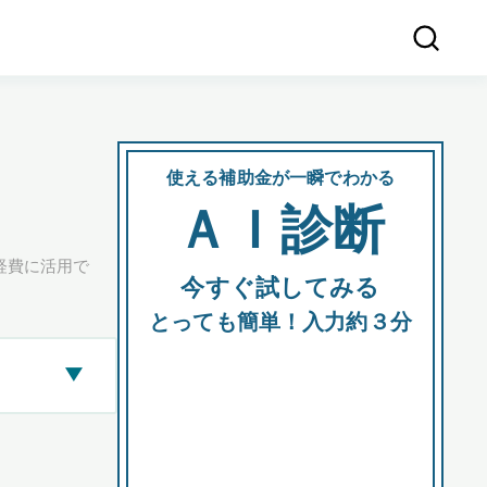
使える補助金が一瞬でわかる
会社
ＡＩ診断
所在
経費に活用で
今すぐ試してみる
都道府
とっても簡単！入力約３分
▶
市区町