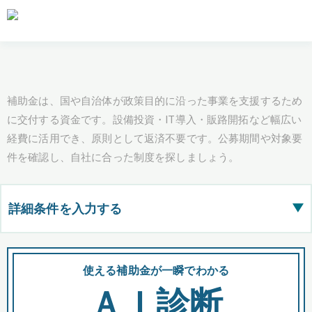
補助金は、国や自治体が政策目的に沿った事業を支援するため
に交付する資金です。設備投資・IT導入・販路開拓など幅広い
経費に活用でき、原則として返済不要です。公募期間や対象要
件を確認し、自社に合った制度を探しましょう。
詳細条件を入力する
▶
都道府県
使える補助金が一瞬でわかる
会
ＡＩ診断
全国の検索結果を含めて表示