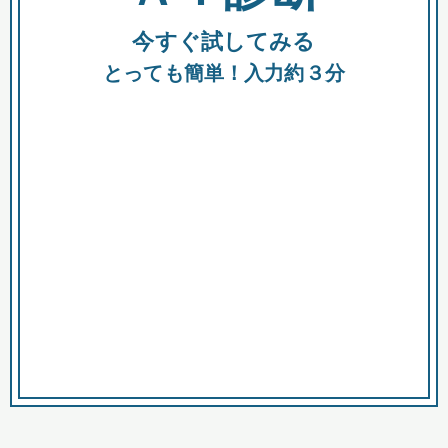
今すぐ試してみる
種類
都
補助金
とっても簡単！入力約３分
助成金
融資
出資
公募期間
市
募集中のみ
購入する商品・サービス
商品で絞り込む
対象経費で絞り込む
キーワード