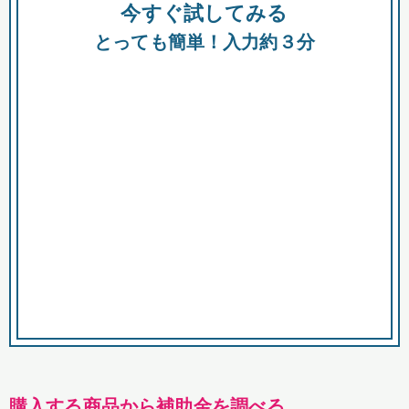
今すぐ試してみる
種類
都
補助金
とっても簡単！入力約３分
助成金
融資
出資
公募期間
市
募集中のみ
購入する商品・サービス
商品で絞り込む
対象経費で絞り込む
キーワード
購入する商品から補助金を調べる