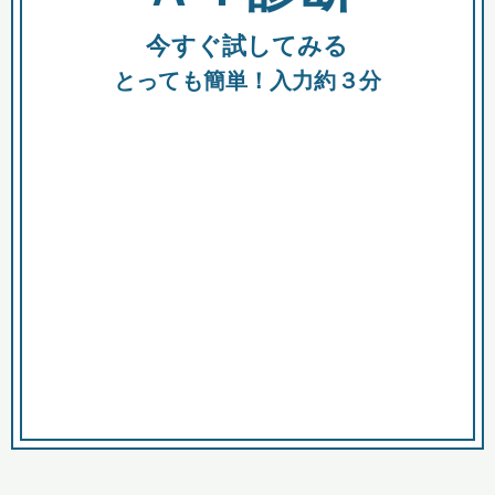
今すぐ試してみる
種類
都
補助金
とっても簡単！入力約３分
助成金
融資
出資
公募期間
市
募集中のみ
購入する商品・サービス
商品で絞り込む
対象経費で絞り込む
キーワード