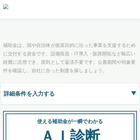
補助金は、国や自治体が政策目的に沿った事業を支援するため
に交付する資金です。設備投資・IT導入・販路開拓など幅広い
経費に活用でき、原則として返済不要です。公募期間や対象要
件を確認し、自社に合った制度を探しましょう。
詳細条件を入力する
▶
都道府県
使える補助金が一瞬でわかる
会
ＡＩ診断
全国の検索結果を含めて表示