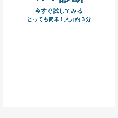
今すぐ試してみる
種類
都
補助金
とっても簡単！入力約３分
助成金
融資
出資
公募期間
市
募集中のみ
購入する商品・サービス
商品で絞り込む
対象経費で絞り込む
キーワード