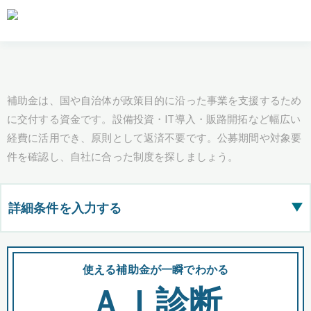
補助金は、国や自治体が政策目的に沿った事業を支援するため
に交付する資金です。設備投資・IT導入・販路開拓など幅広い
経費に活用でき、原則として返済不要です。公募期間や対象要
件を確認し、自社に合った制度を探しましょう。
詳細条件を入力する
▶
都道府県
使える補助金が一瞬でわかる
会
ＡＩ診断
全国の検索結果を含めて表示