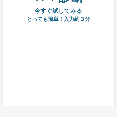
今すぐ試してみる
種類
都
補助金
とっても簡単！入力約３分
助成金
融資
出資
公募期間
市
募集中のみ
購入する商品・サービス
商品で絞り込む
対象経費で絞り込む
キーワード