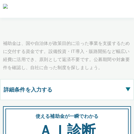
補助金は、国や自治体が政策目的に沿った事業を支援するため
に交付する資金です。設備投資・IT導入・販路開拓など幅広い
経費に活用でき、原則として返済不要です。公募期間や対象要
件を確認し、自社に合った制度を探しましょう。
詳細条件を入力する
▶
都道府県
使える補助金が一瞬でわかる
会
ＡＩ診断
全国の検索結果を含めて表示