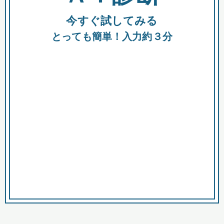
今すぐ試してみる
種類
都
補助金
とっても簡単！入力約３分
助成金
融資
出資
公募期間
市
募集中のみ
購入する商品・サービス
商品で絞り込む
対象経費で絞り込む
キーワード