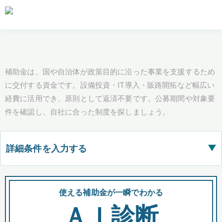
補助金は、国や自治体が政策目的に沿った事業を支援するため
に交付する資金です。設備投資・IT導入・販路開拓など幅広い
経費に活用でき、原則として返済不要です。公募期間や対象要
件を確認し、自社に合った制度を探しましょう。
詳細条件を入力する
▶
都道府県
使える補助金が一瞬でわかる
会
ＡＩ診断
全国の検索結果を含めて表示