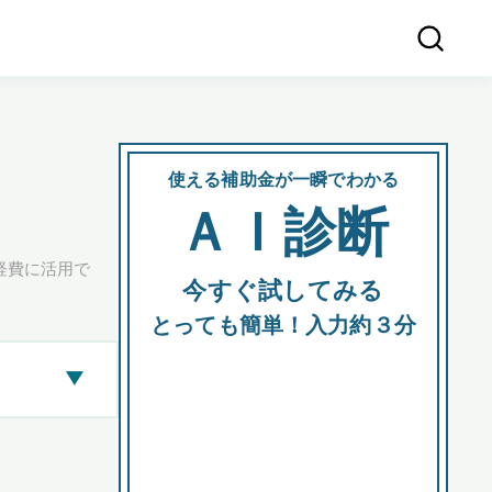
使える補助金が一瞬でわかる
会社
ＡＩ診断
所在
経費に活用で
今すぐ試してみる
都道府
とっても簡単！入力約３分
▶
市区町