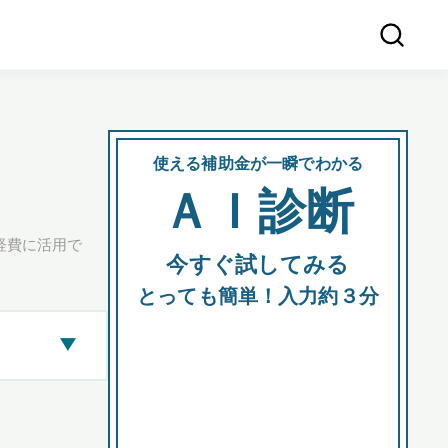
使える補助金が一瞬でわかる
会社
ＡＩ診断
所在
経費に活用で
今すぐ試してみる
都道府
とっても簡単！入力約３分
▶
市区町