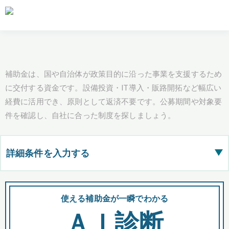
補助金は、国や自治体が政策目的に沿った事業を支援するため
に交付する資金です。設備投資・IT導入・販路開拓など幅広い
経費に活用でき、原則として返済不要です。公募期間や対象要
件を確認し、自社に合った制度を探しましょう。
詳細条件を入力する
▶
都道府県
使える補助金が一瞬でわかる
会
ＡＩ診断
全国の検索結果を含めて表示