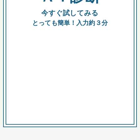
今すぐ試してみる
種類
都
補助金
とっても簡単！入力約３分
助成金
融資
出資
公募期間
市
募集中のみ
購入する商品・サービス
商品で絞り込む
対象経費で絞り込む
キーワード