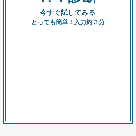
今すぐ試してみる
種類
都
補助金
とっても簡単！入力約３分
助成金
融資
出資
公募期間
市
募集中のみ
購入する商品・サービス
商品で絞り込む
対象経費で絞り込む
キーワード