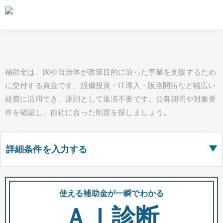
補助金は、国や自治体が政策目的に沿った事業を支援するため
に交付する資金です。設備投資・IT導入・販路開拓など幅広い
経費に活用でき、原則として返済不要です。公募期間や対象要
件を確認し、自社に合った制度を探しましょう。
詳細条件を入力する
▶
都道府県
使える補助金が一瞬でわかる
会
ＡＩ診断
全国の検索結果を含めて表示