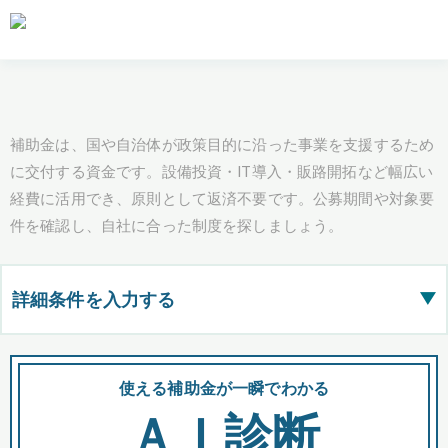
補助金は、国や自治体が政策目的に沿った事業を支援するため
に交付する資金です。設備投資・IT導入・販路開拓など幅広い
経費に活用でき、原則として返済不要です。公募期間や対象要
件を確認し、自社に合った制度を探しましょう。
詳細条件を入力する
▶
都道府県
使える補助金が一瞬でわかる
会
ＡＩ診断
全国の検索結果を含めて表示