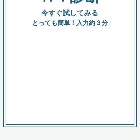
今すぐ試してみる
種類
都
補助金
とっても簡単！入力約３分
助成金
融資
出資
公募期間
市
募集中のみ
購入する商品・サービス
商品で絞り込む
対象経費で絞り込む
キーワード