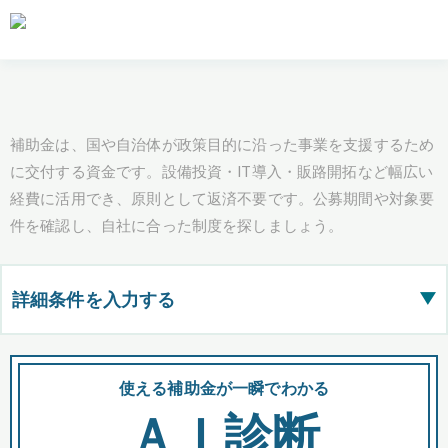
補助金は、国や自治体が政策目的に沿った事業を支援するため
に交付する資金です。設備投資・IT導入・販路開拓など幅広い
経費に活用でき、原則として返済不要です。公募期間や対象要
件を確認し、自社に合った制度を探しましょう。
詳細条件を入力する
▶
都道府県
使える補助金が一瞬でわかる
会
ＡＩ診断
全国の検索結果を含めて表示