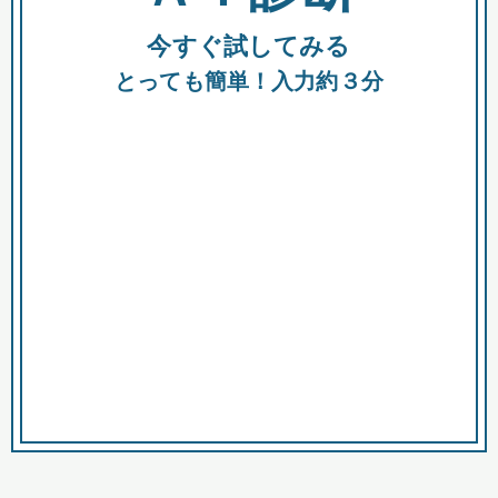
今すぐ試してみる
種類
都
補助金
とっても簡単！入力約３分
助成金
融資
出資
公募期間
市
募集中のみ
購入する商品・サービス
商品で絞り込む
対象経費で絞り込む
キーワード