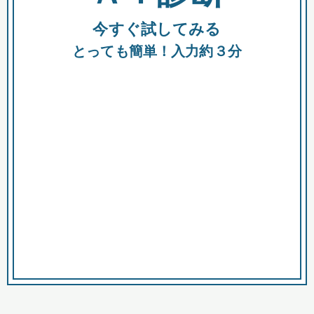
今すぐ試してみる
種類
都
補助金
とっても簡単！入力約３分
助成金
融資
出資
公募期間
市
募集中のみ
購入する商品・サービス
商品で絞り込む
対象経費で絞り込む
キーワード