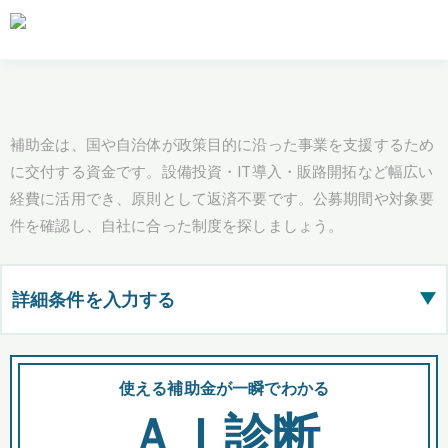
補助金は、国や自治体が政策目的に沿った事業を支援するため
に交付する資金です。設備投資・IT導入・販路開拓など幅広い
経費に活用でき、原則として返済不要です。公募期間や対象要
件を確認し、自社に合った制度を探しましょう。
詳細条件を入力する
▶
都道府県
使える補助金が一瞬でわかる
会
ＡＩ診断
全国の検索結果を含めて表示