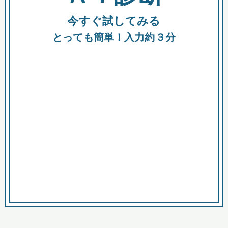
今すぐ試してみる
種類
都
補助金
とっても簡単！入力約３分
助成金
融資
出資
公募期間
市
募集中のみ
購入する商品・サービス
商品で絞り込む
対象経費で絞り込む
キーワード