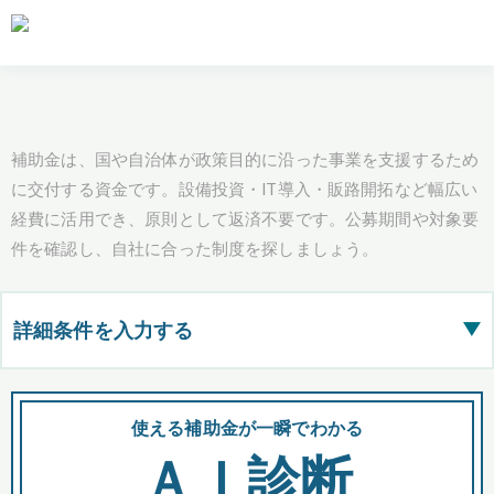
補助金は、国や自治体が政策目的に沿った事業を支援するため
に交付する資金です。設備投資・IT導入・販路開拓など幅広い
経費に活用でき、原則として返済不要です。公募期間や対象要
件を確認し、自社に合った制度を探しましょう。
詳細条件を入力する
▶
都道府県
使える補助金が一瞬でわかる
会
ＡＩ診断
全国の検索結果を含めて表示