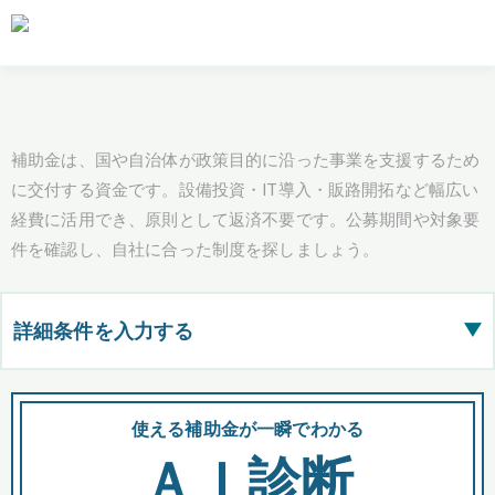
補助金は、国や自治体が政策目的に沿った事業を支援するため
に交付する資金です。設備投資・IT導入・販路開拓など幅広い
経費に活用でき、原則として返済不要です。公募期間や対象要
件を確認し、自社に合った制度を探しましょう。
詳細条件を入力する
▶
都道府県
使える補助金が一瞬でわかる
会
ＡＩ診断
全国の検索結果を含めて表示