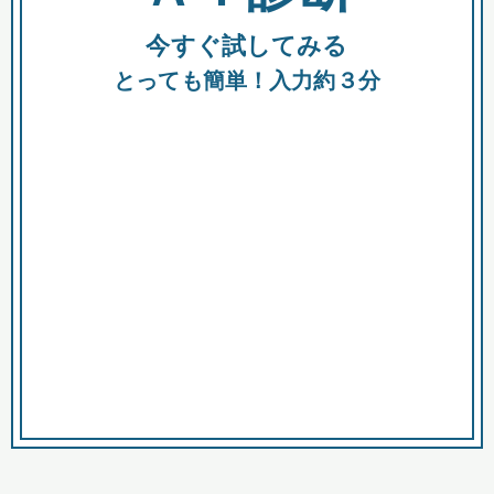
今すぐ試してみる
種類
都
補助金
とっても簡単！入力約３分
助成金
融資
出資
公募期間
市
募集中のみ
購入する商品・サービス
商品で絞り込む
対象経費で絞り込む
キーワード