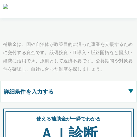
補助金は、国や自治体が政策目的に沿った事業を支援するため
に交付する資金です。設備投資・IT導入・販路開拓など幅広い
経費に活用でき、原則として返済不要です。公募期間や対象要
件を確認し、自社に合った制度を探しましょう。
詳細条件を入力する
▶
都道府県
使える補助金が一瞬でわかる
会
ＡＩ診断
全国の検索結果を含めて表示