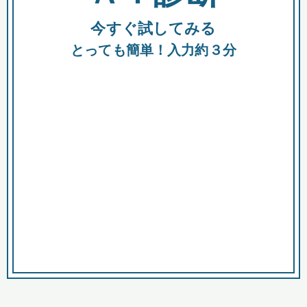
今すぐ試してみる
種類
都
補助金
とっても簡単！入力約３分
助成金
融資
出資
公募期間
市
募集中のみ
購入する商品・サービス
商品で絞り込む
対象経費で絞り込む
キーワード