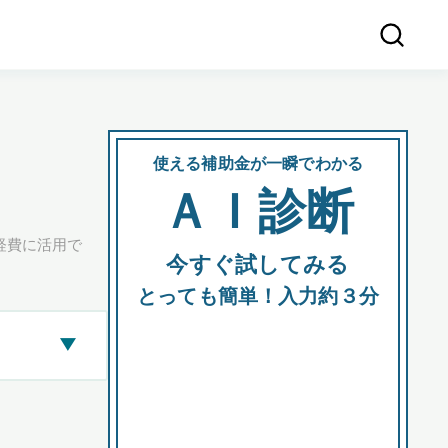
使える補助金が一瞬でわかる
会社
ＡＩ診断
所在
経費に活用で
今すぐ試してみる
都道府
とっても簡単！入力約３分
▶
市区町