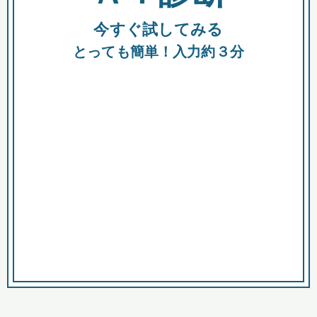
今すぐ試してみる
種類
都
補助金
とっても簡単！入力約３分
助成金
融資
出資
公募期間
市
募集中のみ
購入する商品・サービス
商品で絞り込む
対象経費で絞り込む
キーワード