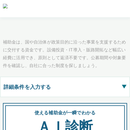
補助金は、国や自治体が政策目的に沿った事業を支援するため
に交付する資金です。設備投資・IT導入・販路開拓など幅広い
経費に活用でき、原則として返済不要です。公募期間や対象要
件を確認し、自社に合った制度を探しましょう。
詳細条件を入力する
▶
都道府県
使える補助金が一瞬でわかる
会
ＡＩ診断
全国の検索結果を含めて表示