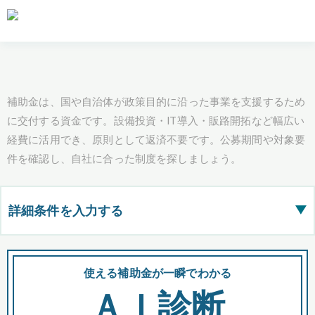
補助金は、国や自治体が政策目的に沿った事業を支援するため
に交付する資金です。設備投資・IT導入・販路開拓など幅広い
経費に活用でき、原則として返済不要です。公募期間や対象要
件を確認し、自社に合った制度を探しましょう。
詳細条件を入力する
▶
都道府県
使える補助金が一瞬でわかる
会
ＡＩ診断
全国の検索結果を含めて表示