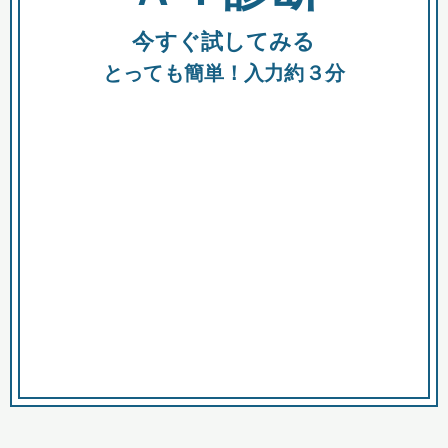
今すぐ試してみる
種類
都
補助金
とっても簡単！入力約３分
助成金
融資
出資
公募期間
市
募集中のみ
購入する商品・サービス
商品で絞り込む
対象経費で絞り込む
キーワード