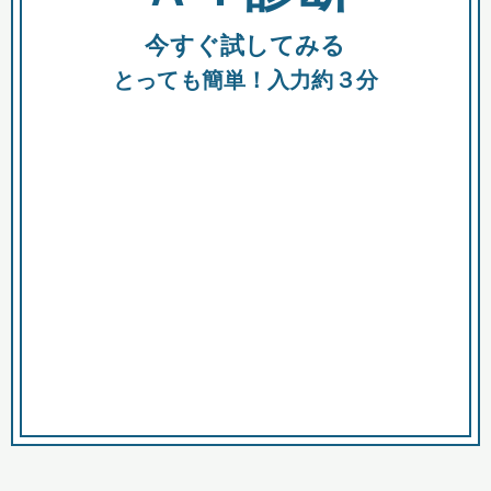
今すぐ試してみる
種類
都
補助金
とっても簡単！入力約３分
助成金
融資
出資
公募期間
市
募集中のみ
購入する商品・サービス
商品で絞り込む
対象経費で絞り込む
キーワード