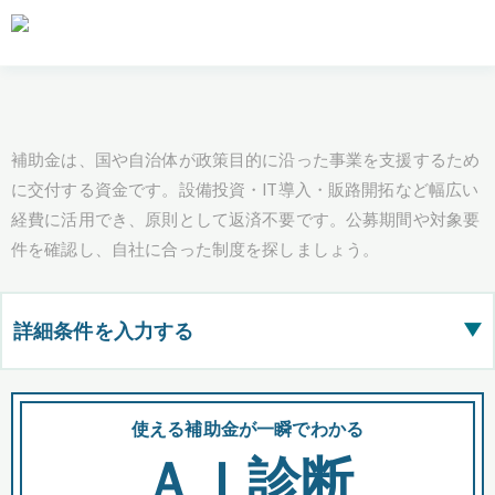
補助金は、国や自治体が政策目的に沿った事業を支援するため
に交付する資金です。設備投資・IT導入・販路開拓など幅広い
経費に活用でき、原則として返済不要です。公募期間や対象要
件を確認し、自社に合った制度を探しましょう。
詳細条件を入力する
▶
都道府県
使える補助金が一瞬でわかる
会
ＡＩ診断
全国の検索結果を含めて表示