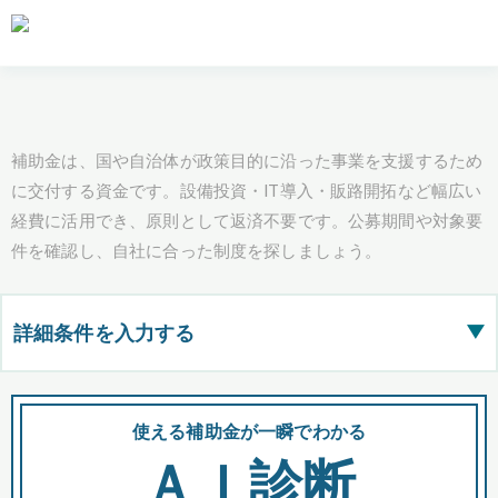
補助金は、国や自治体が政策目的に沿った事業を支援するため
に交付する資金です。設備投資・IT導入・販路開拓など幅広い
経費に活用でき、原則として返済不要です。公募期間や対象要
件を確認し、自社に合った制度を探しましょう。
詳細条件を入力する
▶
都道府県
使える補助金が一瞬でわかる
会
ＡＩ診断
全国の検索結果を含めて表示