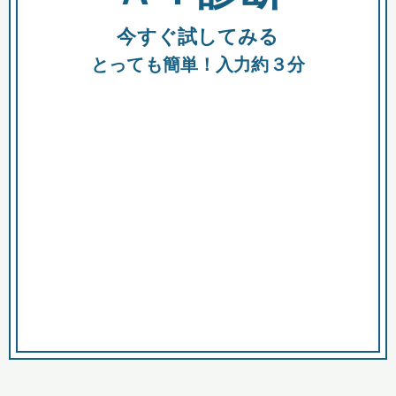
今すぐ試してみる
種類
都
補助金
とっても簡単！入力約３分
助成金
融資
出資
公募期間
市
募集中のみ
購入する商品・サービス
商品で絞り込む
対象経費で絞り込む
キーワード