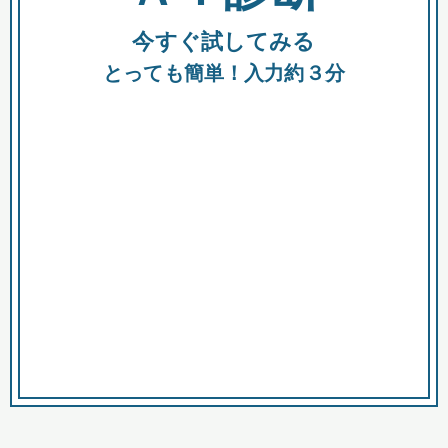
今すぐ試してみる
種類
都
補助金
とっても簡単！入力約３分
助成金
融資
出資
公募期間
市
募集中のみ
購入する商品・サービス
商品で絞り込む
対象経費で絞り込む
キーワード