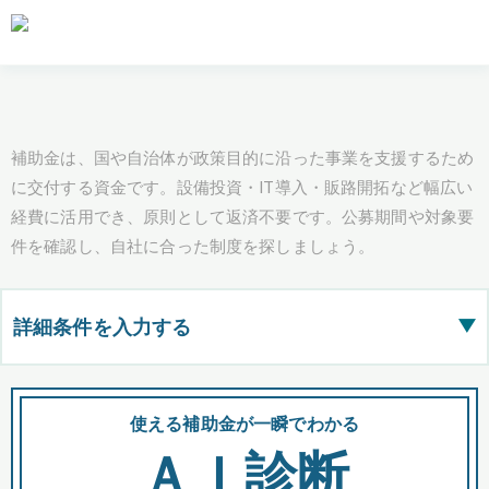
補助金は、国や自治体が政策目的に沿った事業を支援するため
に交付する資金です。設備投資・IT導入・販路開拓など幅広い
経費に活用でき、原則として返済不要です。公募期間や対象要
件を確認し、自社に合った制度を探しましょう。
詳細条件を入力する
▶
都道府県
使える補助金が一瞬でわかる
会
ＡＩ診断
全国の検索結果を含めて表示