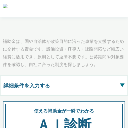
補助金は、国や自治体が政策目的に沿った事業を支援するため
に交付する資金です。設備投資・IT導入・販路開拓など幅広い
経費に活用でき、原則として返済不要です。公募期間や対象要
件を確認し、自社に合った制度を探しましょう。
詳細条件を入力する
▶
都道府県
使える補助金が一瞬でわかる
会
ＡＩ診断
全国の検索結果を含めて表示