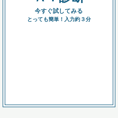
今すぐ試してみる
種類
都
補助金
とっても簡単！入力約３分
助成金
融資
出資
公募期間
市
募集中のみ
購入する商品・サービス
商品で絞り込む
対象経費で絞り込む
キーワード