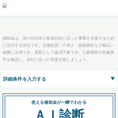
補助金は、国や自治体が政策目的に沿った事業を支援するため
に交付する資金です。設備投資・IT導入・販路開拓など幅広い
経費に活用でき、原則として返済不要です。公募期間や対象要
件を確認し、自社に合った制度を探しましょう。
詳細条件を入力する
▶
都道府県
使える補助金が一瞬でわかる
会
ＡＩ診断
全国の検索結果を含めて表示