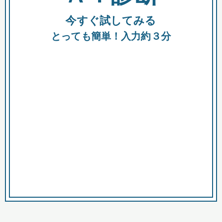
今すぐ試してみる
種類
都
補助金
とっても簡単！入力約３分
助成金
融資
出資
公募期間
市
募集中のみ
購入する商品・サービス
商品で絞り込む
対象経費で絞り込む
キーワード