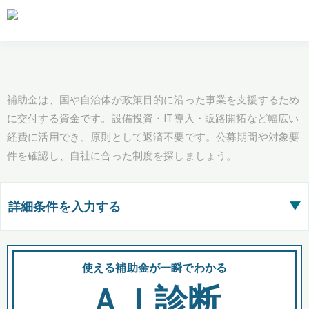
補助金は、国や自治体が政策目的に沿った事業を支援するため
に交付する資金です。設備投資・IT導入・販路開拓など幅広い
経費に活用でき、原則として返済不要です。公募期間や対象要
件を確認し、自社に合った制度を探しましょう。
詳細条件を入力する
▶
都道府県
使える補助金が一瞬でわかる
会
ＡＩ診断
全国の検索結果を含めて表示