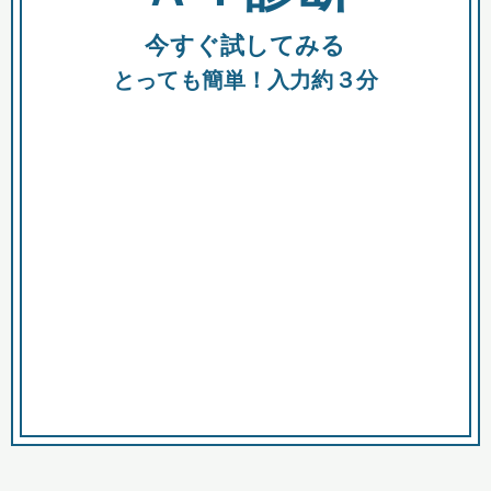
今すぐ試してみる
種類
都
補助金
とっても簡単！入力約３分
助成金
融資
出資
公募期間
市
募集中のみ
購入する商品・サービス
商品で絞り込む
対象経費で絞り込む
キーワード