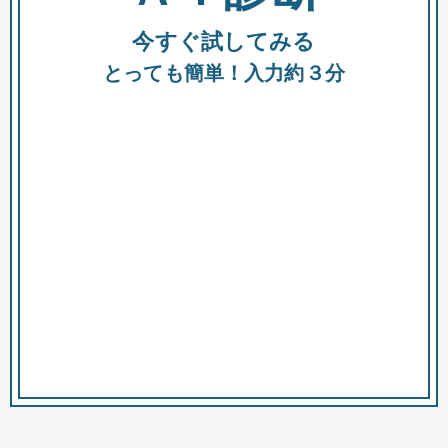
今すぐ試してみる
種類
都
補助金
とっても簡単！入力約３分
助成金
融資
出資
公募期間
市
募集中のみ
購入する商品・サービス
商品で絞り込む
対象経費で絞り込む
キーワード