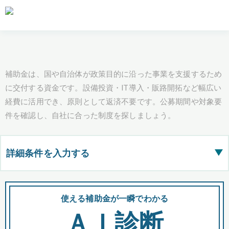
補助金は、国や自治体が政策目的に沿った事業を支援するため
に交付する資金です。設備投資・IT導入・販路開拓など幅広い
経費に活用でき、原則として返済不要です。公募期間や対象要
件を確認し、自社に合った制度を探しましょう。
詳細条件を入力する
▶
都道府県
使える補助金が一瞬でわかる
会
ＡＩ診断
全国の検索結果を含めて表示