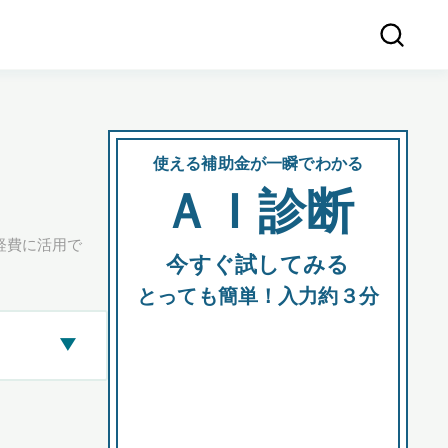
使える補助金が一瞬でわかる
会社
ＡＩ診断
所在
経費に活用で
今すぐ試してみる
都道府
とっても簡単！入力約３分
▶
市区町