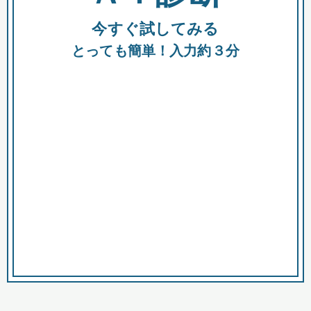
今すぐ試してみる
種類
都
補助金
とっても簡単！入力約３分
助成金
融資
出資
公募期間
市
募集中のみ
購入する商品・サービス
商品で絞り込む
対象経費で絞り込む
キーワード