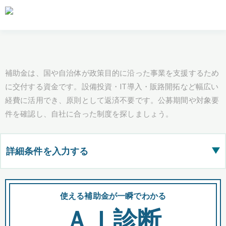
補助金は、国や自治体が政策目的に沿った事業を支援するため
に交付する資金です。設備投資・IT導入・販路開拓など幅広い
経費に活用でき、原則として返済不要です。公募期間や対象要
件を確認し、自社に合った制度を探しましょう。
詳細条件を入力する
▶
都道府県
使える補助金が一瞬でわかる
会
ＡＩ診断
全国の検索結果を含めて表示