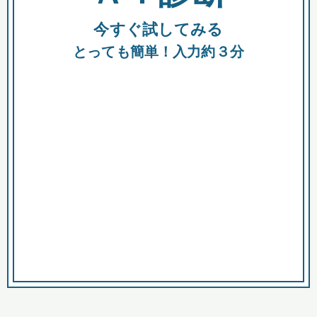
今すぐ試してみる
種類
都
補助金
とっても簡単！入力約３分
助成金
融資
出資
公募期間
市
募集中のみ
購入する商品・サービス
商品で絞り込む
対象経費で絞り込む
キーワード