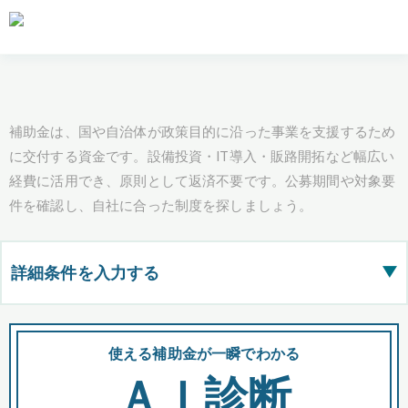
補助金は、国や自治体が政策目的に沿った事業を支援するため
に交付する資金です。設備投資・IT導入・販路開拓など幅広い
経費に活用でき、原則として返済不要です。公募期間や対象要
件を確認し、自社に合った制度を探しましょう。
詳細条件を入力する
▶
都道府県
使える補助金が一瞬でわかる
会
ＡＩ診断
全国の検索結果を含めて表示