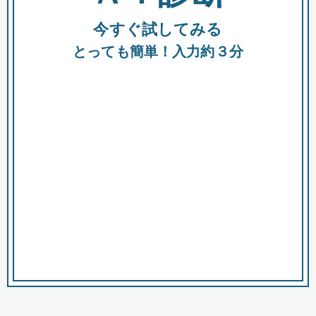
今すぐ試してみる
種類
都
補助金
とっても簡単！入力約３分
助成金
融資
出資
公募期間
市
募集中のみ
購入する商品・サービス
商品で絞り込む
対象経費で絞り込む
キーワード