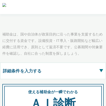
補助金は、国や自治体が政策目的に沿った事業を支援するため
に交付する資金です。設備投資・IT導入・販路開拓など幅広い
経費に活用でき、原則として返済不要です。公募期間や対象要
件を確認し、自社に合った制度を探しましょう。
詳細条件を入力する
▶
都道府県
使える補助金が一瞬でわかる
会
ＡＩ診断
全国の検索結果を含めて表示