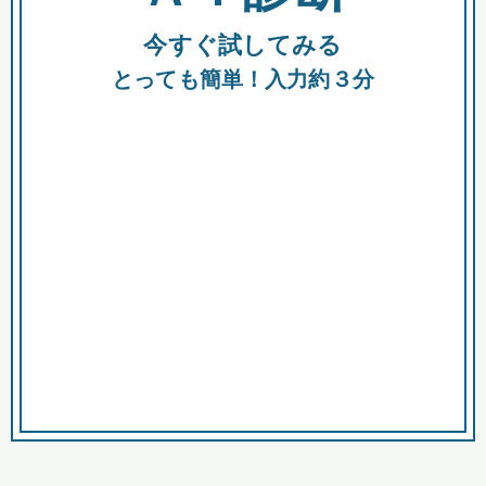
今すぐ試してみる
種類
都
補助金
とっても簡単！入力約３分
助成金
融資
出資
公募期間
市
募集中のみ
購入する商品・サービス
商品で絞り込む
対象経費で絞り込む
キーワード