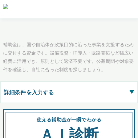
補助金は、国や自治体が政策目的に沿った事業を支援するため
に交付する資金です。設備投資・IT導入・販路開拓など幅広い
経費に活用でき、原則として返済不要です。公募期間や対象要
件を確認し、自社に合った制度を探しましょう。
詳細条件を入力する
▶
都道府県
使える補助金が一瞬でわかる
会
ＡＩ診断
全国の検索結果を含めて表示