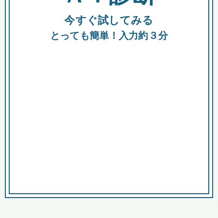
今すぐ試してみる
種類
都
補助金
とっても簡単！入力約３分
助成金
融資
出資
公募期間
市
募集中のみ
購入する商品・サービス
商品で絞り込む
対象経費で絞り込む
キーワード