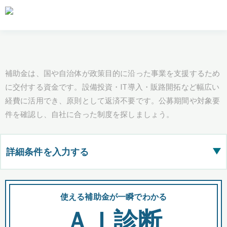
補助金は、国や自治体が政策目的に沿った事業を支援するため
に交付する資金です。設備投資・IT導入・販路開拓など幅広い
経費に活用でき、原則として返済不要です。公募期間や対象要
件を確認し、自社に合った制度を探しましょう。
詳細条件を入力する
▶
都道府県
使える補助金が一瞬でわかる
会
ＡＩ診断
全国の検索結果を含めて表示