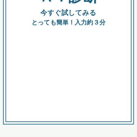
今すぐ試してみる
種類
都
補助金
とっても簡単！入力約３分
助成金
融資
出資
公募期間
市
募集中のみ
購入する商品・サービス
商品で絞り込む
対象経費で絞り込む
キーワード