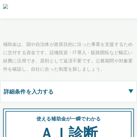
補助金は、国や自治体が政策目的に沿った事業を支援するため
に交付する資金です。設備投資・IT導入・販路開拓など幅広い
経費に活用でき、原則として返済不要です。公募期間や対象要
件を確認し、自社に合った制度を探しましょう。
詳細条件を入力する
▶
都道府県
使える補助金が一瞬でわかる
会
ＡＩ診断
全国の検索結果を含めて表示