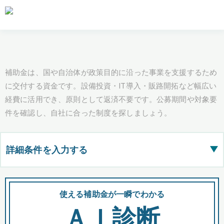
補助金は、国や自治体が政策目的に沿った事業を支援するため
に交付する資金です。設備投資・IT導入・販路開拓など幅広い
経費に活用でき、原則として返済不要です。公募期間や対象要
件を確認し、自社に合った制度を探しましょう。
詳細条件を入力する
▶
都道府県
使える補助金が一瞬でわかる
会
ＡＩ診断
全国の検索結果を含めて表示