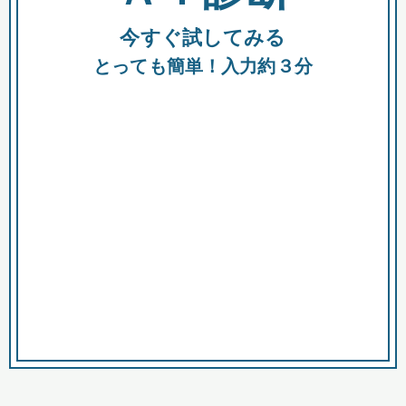
今すぐ試してみる
種類
都
補助金
とっても簡単！入力約３分
助成金
融資
出資
公募期間
市
募集中のみ
購入する商品・サービス
商品で絞り込む
対象経費で絞り込む
キーワード