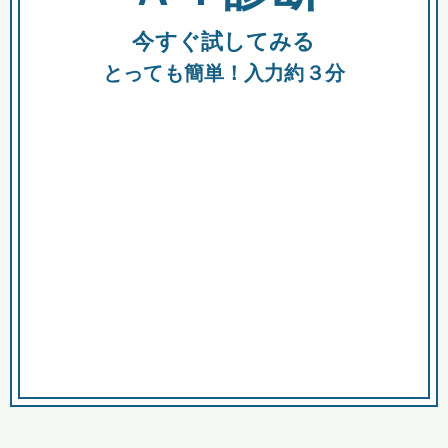
今すぐ試してみる
種類
都
補助金
とっても簡単！入力約３分
助成金
融資
出資
公募期間
市
募集中のみ
購入する商品・サービス
商品で絞り込む
対象経費で絞り込む
キーワード