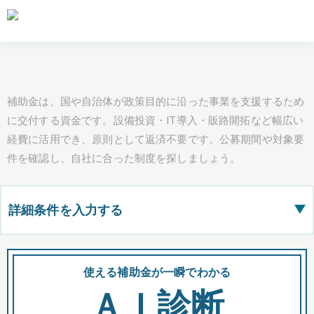
補助金は、国や自治体が政策目的に沿った事業を支援するため
に交付する資金です。設備投資・IT導入・販路開拓など幅広い
経費に活用でき、原則として返済不要です。公募期間や対象要
件を確認し、自社に合った制度を探しましょう。
詳細条件を入力する
▶
都道府県
使える補助金が一瞬でわかる
会
ＡＩ診断
全国の検索結果を含めて表示