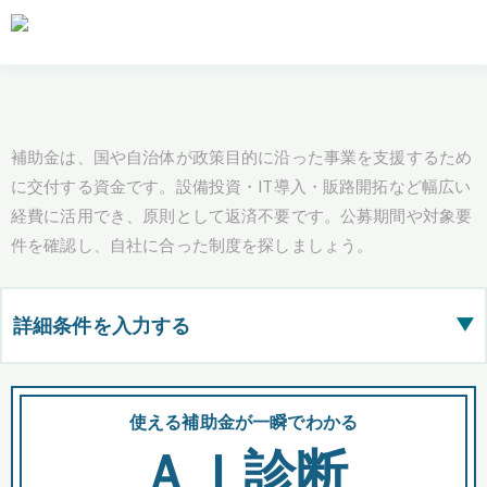
補助金は、国や自治体が政策目的に沿った事業を支援するため
に交付する資金です。設備投資・IT導入・販路開拓など幅広い
経費に活用でき、原則として返済不要です。公募期間や対象要
件を確認し、自社に合った制度を探しましょう。
詳細条件を入力する
▶
都道府県
使える補助金が一瞬でわかる
会
ＡＩ診断
全国の検索結果を含めて表示