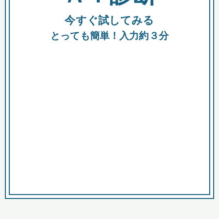
今すぐ試してみる
種類
都
補助金
とっても簡単！入力約３分
助成金
融資
出資
公募期間
市
募集中のみ
購入する商品・サービス
商品で絞り込む
対象経費で絞り込む
キーワード