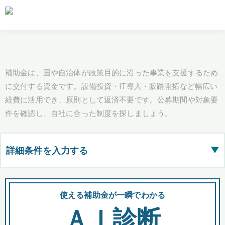
補助金は、国や自治体が政策目的に沿った事業を支援するため
に交付する資金です。設備投資・IT導入・販路開拓など幅広い
経費に活用でき、原則として返済不要です。公募期間や対象要
件を確認し、自社に合った制度を探しましょう。
詳細条件を入力する
▶
都道府県
使える補助金が一瞬でわかる
会
ＡＩ診断
全国の検索結果を含めて表示