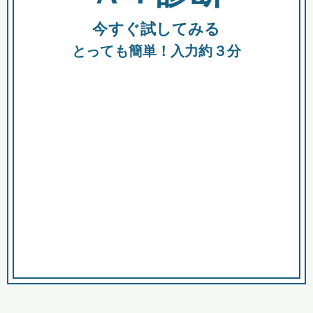
今すぐ試してみる
種類
都
補助金
とっても簡単！入力約３分
助成金
融資
出資
公募期間
市
募集中のみ
購入する商品・サービス
商品で絞り込む
対象経費で絞り込む
キーワード