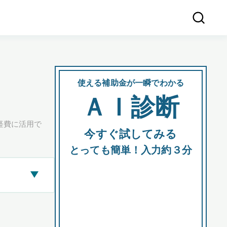
使える補助金が一瞬でわかる
会社
ＡＩ診断
所在
経費に活用で
今すぐ試してみる
都道府
とっても簡単！入力約３分
▶
市区町