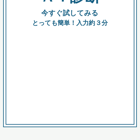
今すぐ試してみる
種類
都
補助金
とっても簡単！入力約３分
助成金
融資
出資
公募期間
市
募集中のみ
購入する商品・サービス
商品で絞り込む
対象経費で絞り込む
キーワード