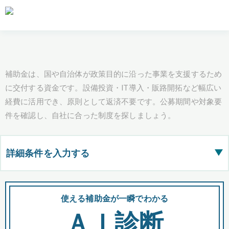
補助金は、国や自治体が政策目的に沿った事業を支援するため
に交付する資金です。設備投資・IT導入・販路開拓など幅広い
経費に活用でき、原則として返済不要です。公募期間や対象要
件を確認し、自社に合った制度を探しましょう。
詳細条件を入力する
▶
都道府県
使える補助金が一瞬でわかる
会
ＡＩ診断
全国の検索結果を含めて表示