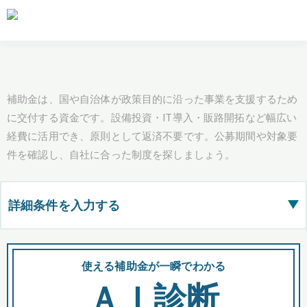
補助金は、国や自治体が政策目的に沿った事業を支援するため
に交付する資金です。設備投資・IT導入・販路開拓など幅広い
経費に活用でき、原則として返済不要です。公募期間や対象要
件を確認し、自社に合った制度を探しましょう。
詳細条件を入力する
▶
都道府県
使える補助金が一瞬でわかる
会
ＡＩ診断
全国の検索結果を含めて表示