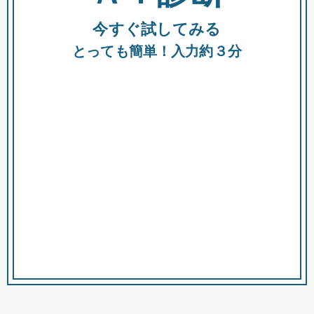
今すぐ試してみる
種類
都
補助金
とっても簡単！入力約３分
助成金
融資
出資
公募期間
市
募集中のみ
購入する商品・サービス
商品で絞り込む
対象経費で絞り込む
キーワード