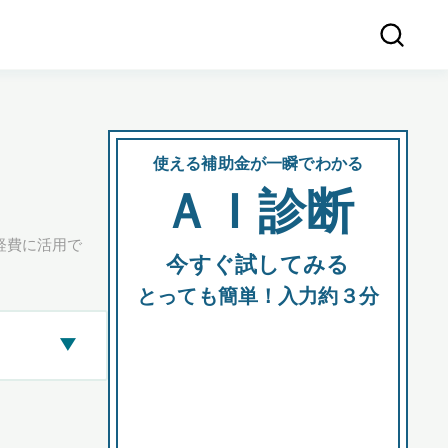
使える補助金が一瞬でわかる
会社
ＡＩ診断
所在
経費に活用で
今すぐ試してみる
都道府
とっても簡単！入力約３分
▶
市区町